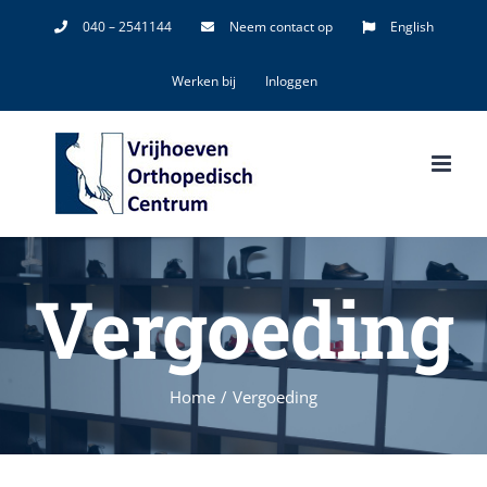
Ga
040 – 2541144
Neem contact op
English
naar
Werken bij
Inloggen
inhoud
Vergoeding
Home
/
Vergoeding