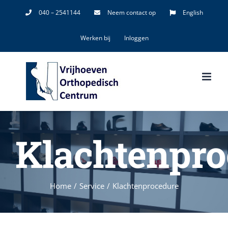
Ga
040 – 2541144
Neem contact op
English
naar
Werken bij
Inloggen
inhoud
Klachtenpro
Home
/
Service
/
Klachtenprocedure