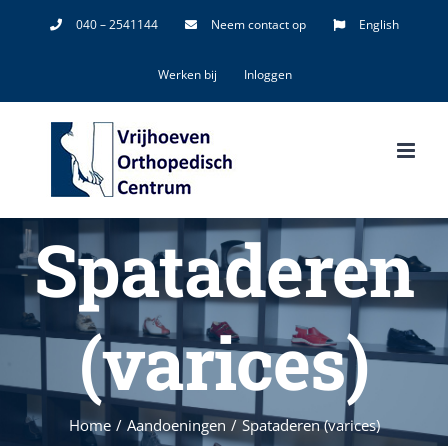
Ga
040 – 2541144
Neem contact op
English
naar
Werken bij
Inloggen
inhoud
Spataderen
(varices)
Home
/
Aandoeningen
/
Spataderen (varices)