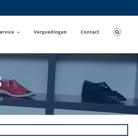
ervice
Vergoedingen
Contact
s
js