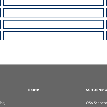
Route
SCHOENMO
dag:
OSA Schoen