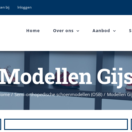
en bij
Inloggen
Home
Over ons
Aanbod
S
Modellen Gij
Home
/
Semi-orthopedische schoenmodellen (OSB)
/
Modellen Gi