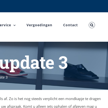
ervice
Vergoedingen
Contact
 update 3
ate 3
ls af. Zo is het nog steeds verplicht een mondkapje te dragen
uw afspraak. Komt u alleen iets ophalen of afgeven mag u