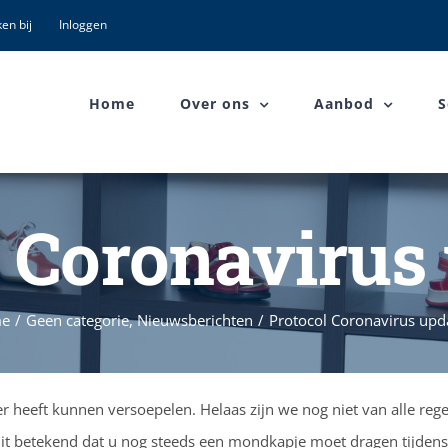
en bij
Inloggen
Home
Over ons
Aanbod
S
 Coronavirus
e
/
Geen categorie
,
Nieuwsberichten
/
Protocol Coronavirus upd
r heeft kunnen versoepelen. Helaas zijn we nog niet van alle rege
t betekend dat u nog steeds een mondkapje moet dragen tijdens 