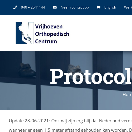
Ga
040 – 2541144
Neem contact op
English
Werk
naar
inhoud
Protocol
Hom
Update 28-06-2021: Ook wij zijn erg blij dat Nederland verde
wanneer er geen 1,5 meter afstand gehouden kan worden. Di